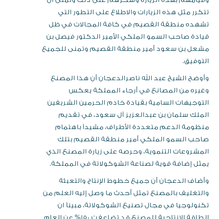
تتكرر مثل هذه الزيارات والاطلاع على التطور التي
تشهده منطقة القصيم في كافة المجالات في ظل
قيادة صاحب السمو الملكي الأمير الدكتور فيصل بن
مشعل بن سعود أمير منطقة القصيم وتمنى للجميع
التوفيق.
وأوضح الشيخ عبد الله ناصرالدعجان أن هذا المصنع
وغيره من المصانع في أرجاء المملكة يعكس
التوجيهات السامية بقيادة خادم الحرمين الشريفين
الملك سلمان بن عبدالعزيز آل سعود، في تقديم
منظومة الدعم متعددة الأطراف، مشيداً باهتمام
صاحب السمو الملكي أمير منطقة القصيم بتلك
المشروعات التنموية، وحرصه على زيارة المصنع الذي
يمثل إضافة قوية لصناعة الشوكولاتة في المملكة.
وأضاف الدعجان أن جميع خطوط الإنتاج والتعبئة
والتغليف بالمصنع تمثل أحدث ما وصل إليه العلم من
تكنولوجيا في مجال تصنيع الشوكولاتة، مبيناً ان
الطاقة الإنتاجية للمصنع قد تضاعفت 150% عن العام