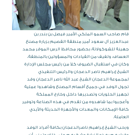
قام صاحب السمو الملكي الأمير فيصل بن بندر بن
عبدالعزيز آل سعود أمير منطقة القصيم بزيارة مصنع
جهينة للشوكولاتة، بحضور محافظ الرس الموقر محمد
العساف، ولفيف من القيادات والمسؤولين بالمنطقة،
وكان في استقبال الضيوف كلاً من رئيس مجلس الإدارة
الشيخ إبراهيم ناصر الدعجان والرئيس التنفيذي
لمجموعة الدعجان الشيخ عبد الله ناصر الدعجان وقد
تجول الوفد في جميع أقسام المصنع وشاهدوا عملية
تجهيز الحلويات وتصديرها داخل وخارج المملكة
وأعجبوا بما شاهدوه من تقدم في هذه الصناعة وتوفير
كافة الإمكانات والمعدات والأجهزة الحديثة والأيدي
العاملة.
ورحب الشيخ إبراهيم ناصرالدعجان بكافة أفراد الوفد
وقيامهم بهذه الزيارة وشكرهم على ذلك وتمنى أن